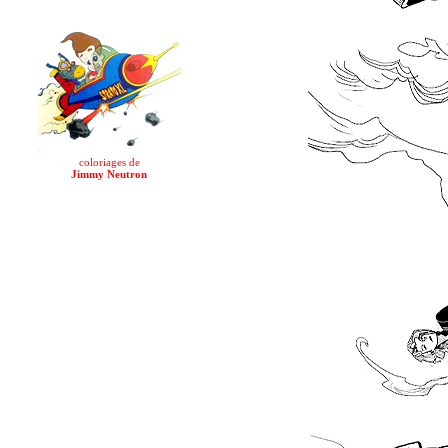
coloriages de
Jimmy Neutron