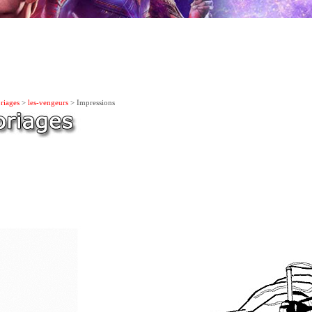
riages
>
les-vengeurs
> Impressions