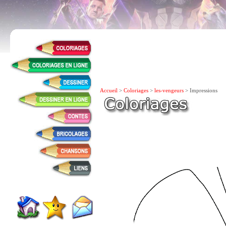
Accueil
>
Coloriages
>
les-vengeurs
> Impressions