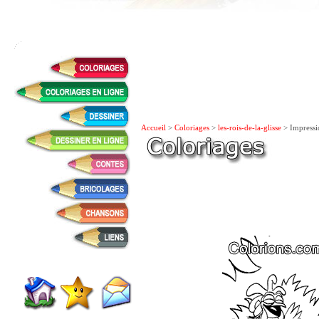
Accueil
>
Coloriages
>
les-rois-de-la-glisse
> Impressi