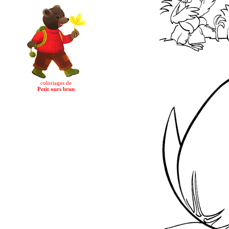
coloriages de
Petit ours brun