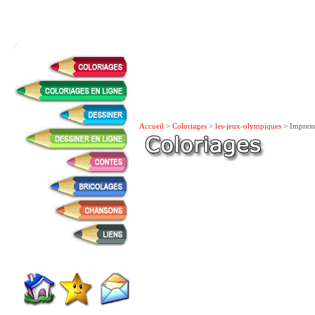
Accueil
>
Coloriages
>
les-jeux-olympiques
> Impress