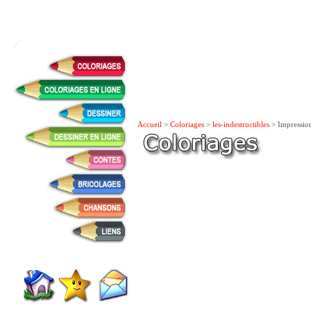
Accueil
>
Coloriages
>
les-indestructibles
> Impressio