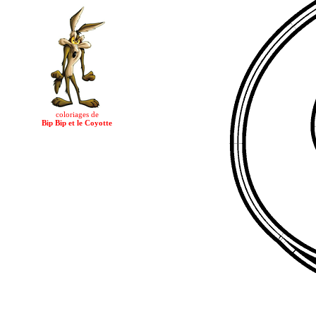
coloriages de
Bip Bip et le Coyotte