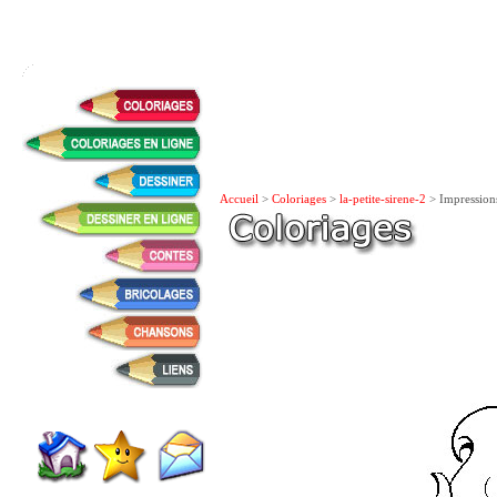
Accueil
>
Coloriages
>
la-petite-sirene-2
> Impression