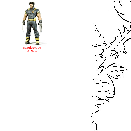
coloriages de
X Men