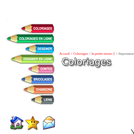
Accueil
>
Coloriages
>
la-petite-sirene-2
> Impression