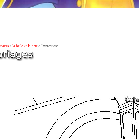
riages
>
la-belle-et-la-bete
> Impressions