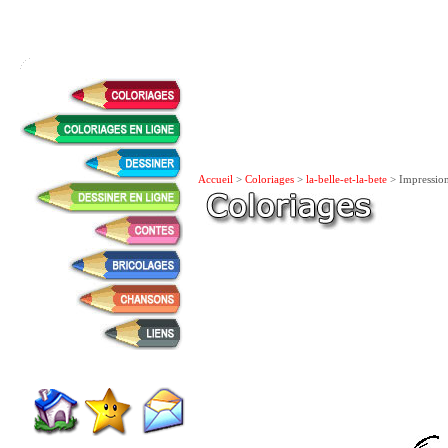
Accueil
>
Coloriages
>
la-belle-et-la-bete
> Impressio