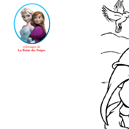
coloriages de
La Reine des Neiges