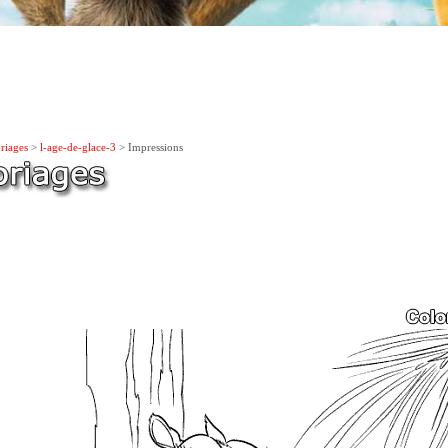
riages
>
l-age-de-glace-3
> Impressions