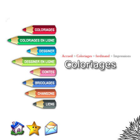
Accueil
>
Coloriages
>
ferdinand
> Impressions