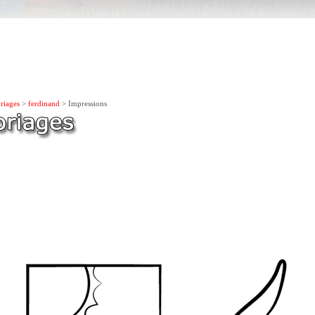
riages
>
ferdinand
> Impressions