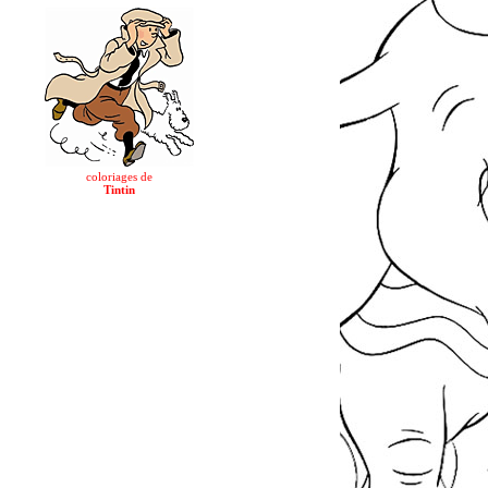
coloriages de
Tintin