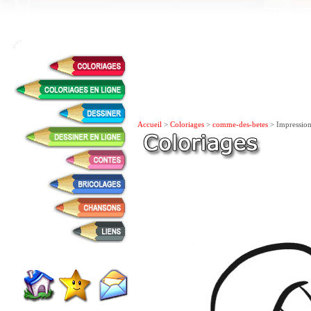
Accueil
>
Coloriages
>
comme-des-betes
> Impression