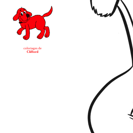
coloriages de
Clifford