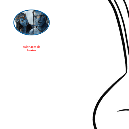
coloriages de
Avatar