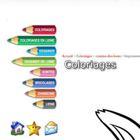
Accueil
>
Coloriages
>
comme-des-betes
> Impression