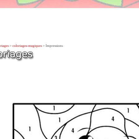
riages
>
coloriages-magiques
> Impressions