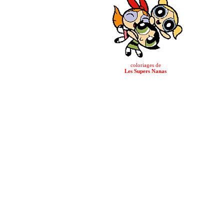
coloriages de
Les Supers Nanas