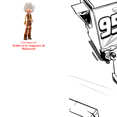
coloriages de
Arthur et la vengeance de
Maltazard