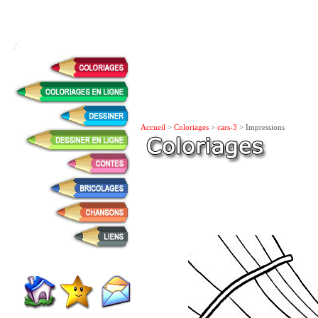
Accueil
>
Coloriages
>
cars-3
> Impressions