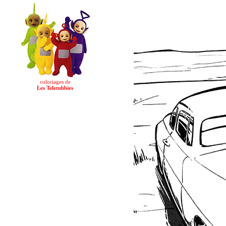
coloriages de
Les Teletubbies