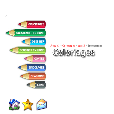
Accueil
>
Coloriages
>
cars-3
> Impressions