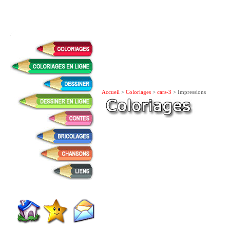
Accueil
>
Coloriages
>
cars-3
> Impressions