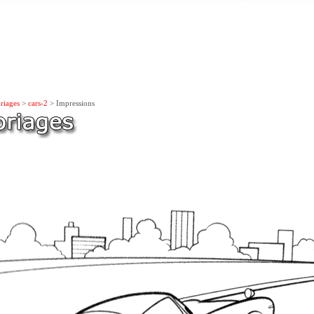
riages
>
cars-2
> Impressions