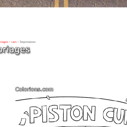
riages
>
cars
> Impressions