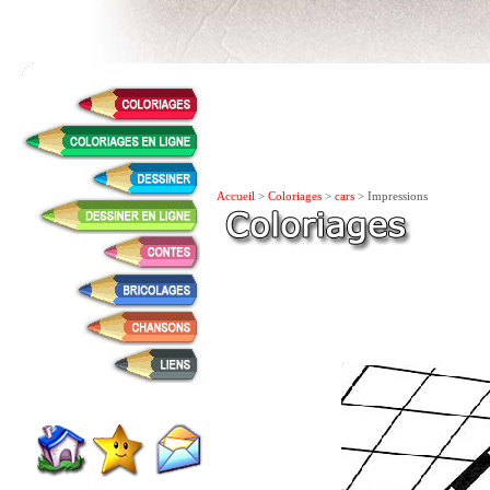
Accueil
>
Coloriages
>
cars
> Impressions