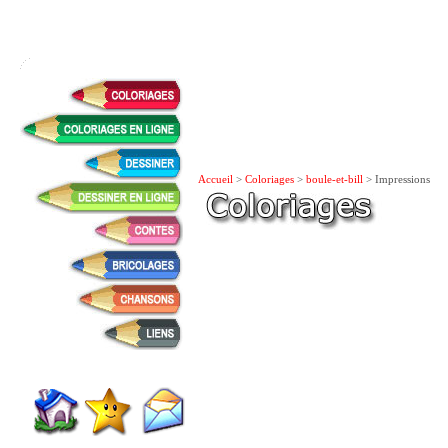
Accueil
>
Coloriages
>
boule-et-bill
> Impressions