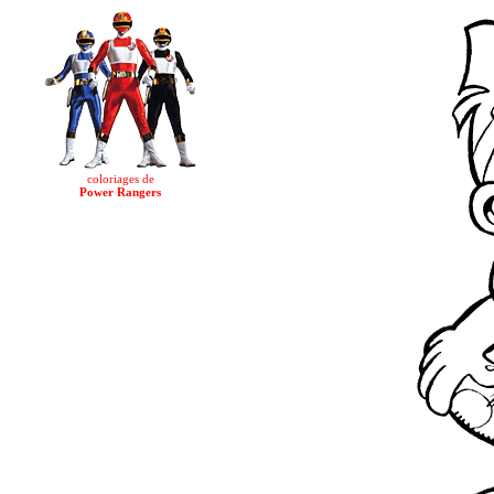
coloriages de
Power Rangers