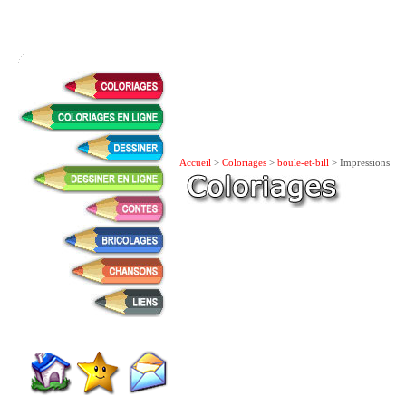
Accueil
>
Coloriages
>
boule-et-bill
> Impressions