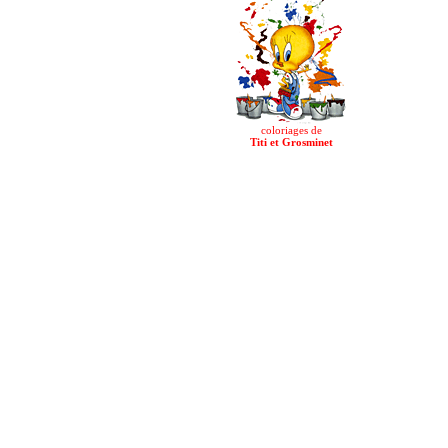
coloriages de
Titi et Grosminet