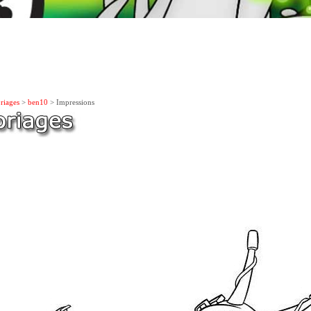
riages
>
ben10
> Impressions