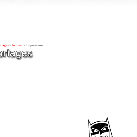
riages
>
batman
> Impressions