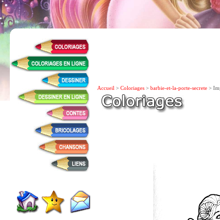
Accueil
>
Coloriages
>
barbie-et-la-porte-secrete
> Imp