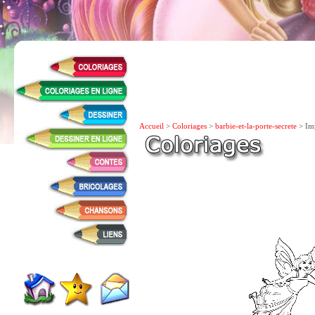
Accueil
>
Coloriages
>
barbie-et-la-porte-secrete
> Imp