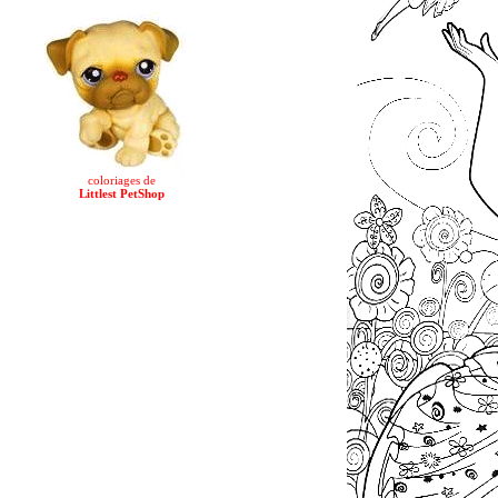
coloriages de
Littlest PetShop