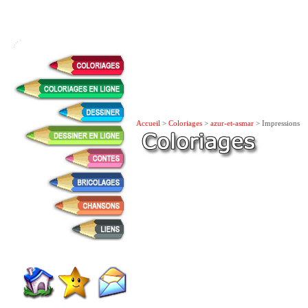
Accueil
>
Coloriages
>
azur-et-asmar
> Impressions