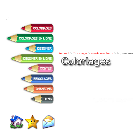
Accueil
>
Coloriages
>
asterix-et-obelix
> Impressions