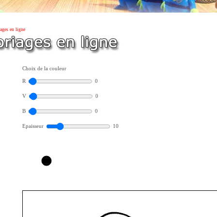
ages en ligne
Choix de la couleur
R
0
V
0
B
0
Epaisseur
10