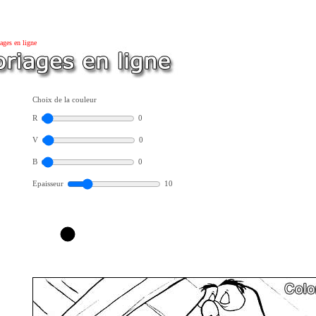
ages en ligne
Choix de la couleur
R
0
V
0
B
0
Epaisseur
10