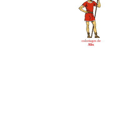
coloriages de
Alix