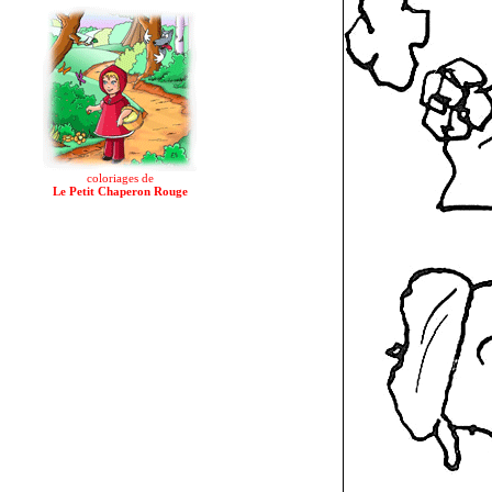
coloriages de
Le Petit Chaperon Rouge