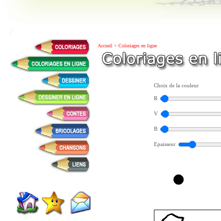
Accueil
>
Coloriages en ligne
Choix de la couleur
R
V
B
Epaisseur