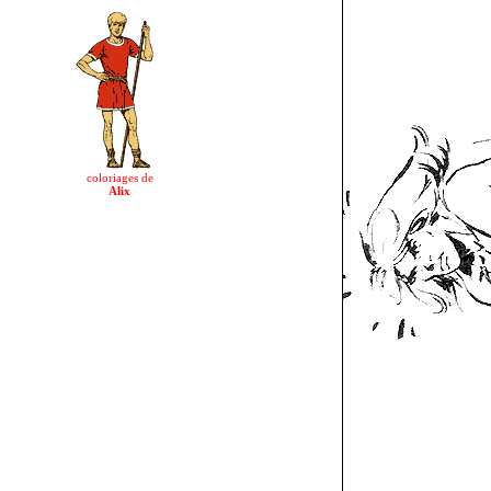
coloriages de
Alix