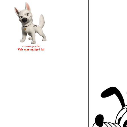
coloriages de
Volt star malgré lui