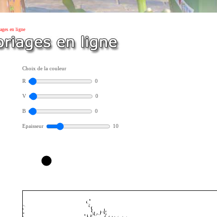
ages en ligne
Choix de la couleur
R
0
V
0
B
0
Epaisseur
10