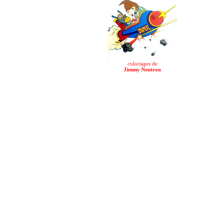
coloriages de
Jimmy Neutron