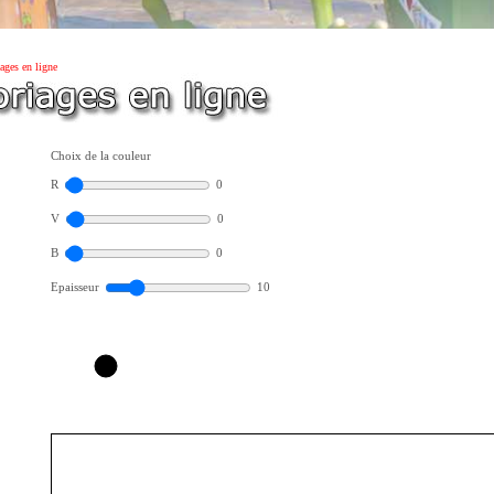
ages en ligne
Choix de la couleur
R
0
V
0
B
0
Epaisseur
10