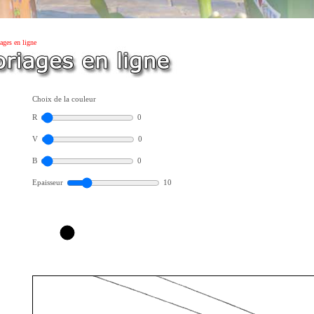
ages en ligne
Choix de la couleur
R
0
V
0
B
0
Epaisseur
10