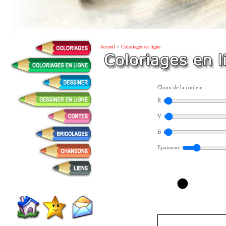
Accueil
>
Coloriages en ligne
Choix de la couleur
R
V
B
Epaisseur