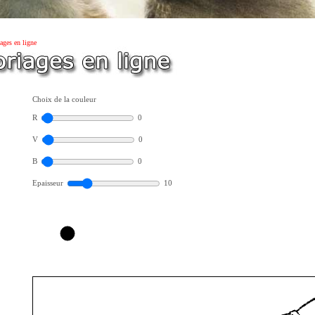
ages en ligne
Choix de la couleur
R
0
V
0
B
0
Epaisseur
10