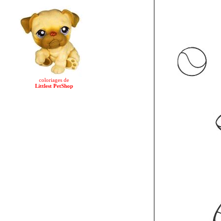
coloriages de
Littlest PetShop