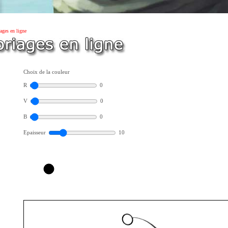
ages en ligne
Choix de la couleur
R
0
V
0
B
0
Epaisseur
10