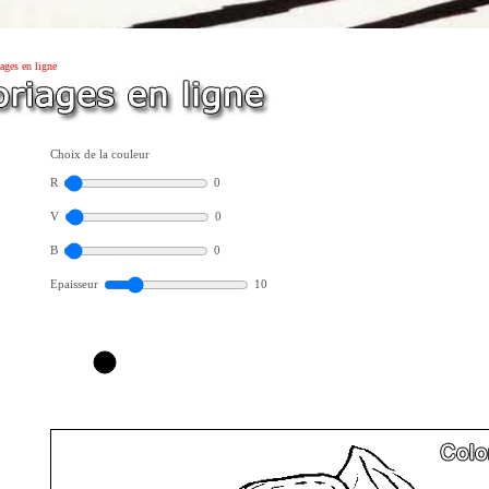
ages en ligne
Choix de la couleur
R
0
V
0
B
0
Epaisseur
10