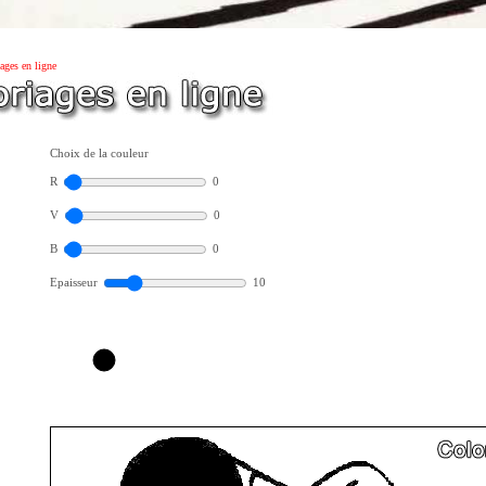
ages en ligne
Choix de la couleur
R
0
V
0
B
0
Epaisseur
10