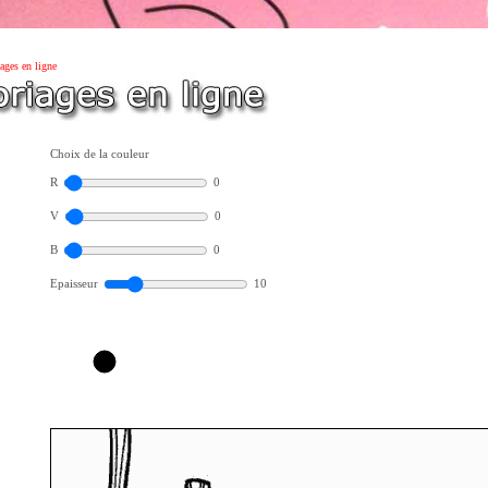
ages en ligne
Choix de la couleur
R
0
V
0
B
0
Epaisseur
10