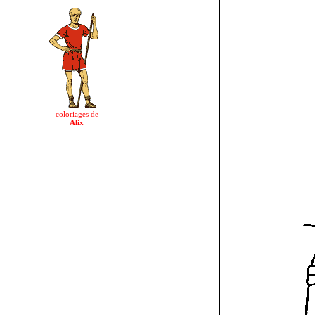
coloriages de
Alix