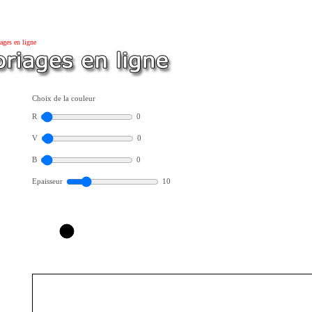
ages en ligne
Choix de la couleur
R
0
V
0
B
0
Epaisseur
10